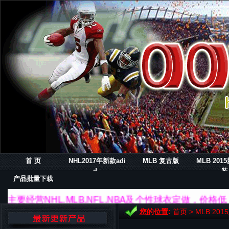
首 页
NHL2017年新款adi
MLB 复古版
MLB 20
d..
装
产品批量下载
主要经营NHL.MLB.NFL.NBA及个性球衣定做，
您的位置:
首页
>
MLB 20