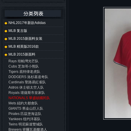
NHL2017年新款adidas
MLB 复古版
MLB 2015新面料女装
MLB 精英版2016款
MLB 2015新面料
Rays 坦帕灣光芒队
Cubs 芝加哥小熊队
Tigers 底特律老虎队
DODGERS 洛杉基道奇队
Cardinals 聖路易紅雀队
Astros 休士頓太空人队
Royals 堪薩斯市皇家队
NATIONALS 華盛頓國民队
Mets 紐約大都會队
GIANTS 舊金山巨人队
Pirates 匹茲堡海盜队
Yankees 纽约洋基队
Twins 明尼蘇達雙城队
Brewers 密爾瓦基釀酒人