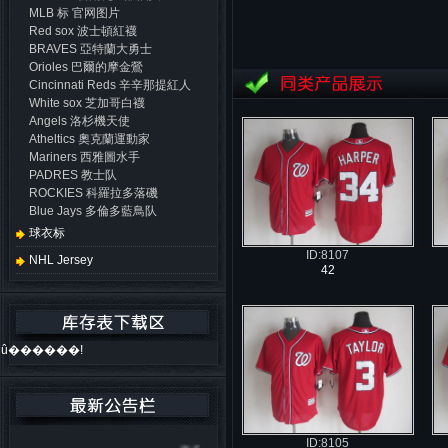
MLB 标 官网图片
Red sox 波士頓紅襪
BRAVES 亞特蘭大勇士
Orioles 巴爾的摩金鶯
Cincinnati Reds 辛辛那提紅人
White sox 芝加哥白襪
Angels 洛杉機天使
Atheltics 奧克蘭運動家
Mariners 西雅圖水手
PADRES 教士队
ROCKIES 科羅拉多落磯
Blue Jays 多倫多藍鳥队
球衣标
ID:8107
NHL Jersey
42
û������!
ID:8105
更多....