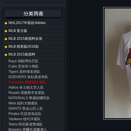
NHL2017年新款adidas
MLB 复古版
MLB 2015新面料女装
MLB 精英版2016款
MLB 2015新面料
Rays 坦帕灣光芒队
Cubs 芝加哥小熊队
Tigers 底特律老虎队
DODGERS 洛杉基道奇队
Cardinals 聖路易紅雀队
Astros 休士頓太空人队
Royals 堪薩斯市皇家队
NATIONALS 華盛頓國民队
Mets 紐約大都會队
GIANTS 舊金山巨人队
Pirates 匹茲堡海盜队
Yankees 纽约洋基队
Twins 明尼蘇達雙城队
Brewers 密爾瓦基釀酒人