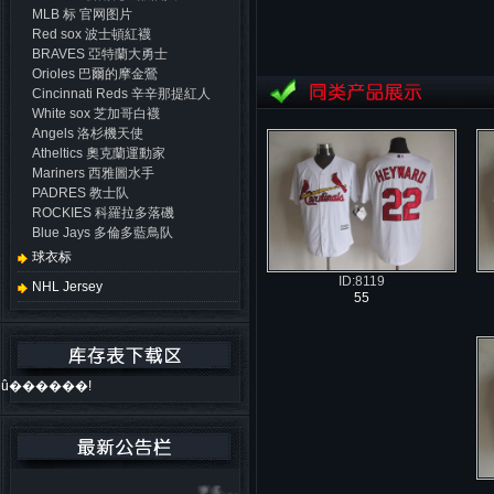
MLB 标 官网图片
Red sox 波士頓紅襪
BRAVES 亞特蘭大勇士
Orioles 巴爾的摩金鶯
Cincinnati Reds 辛辛那提紅人
White sox 芝加哥白襪
Angels 洛杉機天使
Atheltics 奧克蘭運動家
Mariners 西雅圖水手
PADRES 教士队
ROCKIES 科羅拉多落磯
Blue Jays 多倫多藍鳥队
球衣标
ID:8119
NHL Jersey
55
û������!
更多....