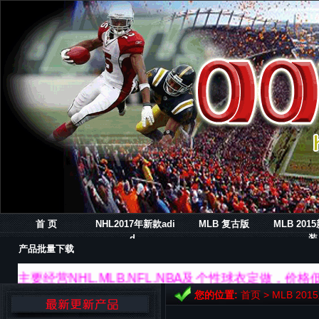
首 页
NHL2017年新款adi
MLB 复古版
MLB 20
d..
装
产品批量下载
主要经营NHL.MLB.NFL.NBA及个性球衣定做，价
您的位置:
首页
>
MLB 20