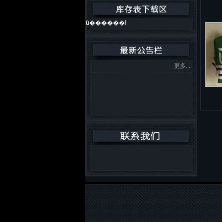
û������!
更多....