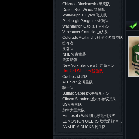
Chicago Blackhawks 黑鹰队
Detroit Red Wings 红翼队
Philadelphia Flyers 飞人队
Pittsburgh Penguins 企鹅队
Washington Capitals 首都队
Vancouver Canucks 加人队
Colorado Avalanche科罗拉多雪崩队
掠夺者
汉森队
NHL 复古童装
俄罗斯版
New York Islanders 纽约岛人队
Hartford Whalers 鲸鱼队
Quebec 魁北队
ALL Star 全明星队
骑士队
Buffalo Sabres水牛城军刀队
Ottawa Senators渥太华参议员队
USA 美国队
加拿大国家队
Minnesota Wild 明尼苏达州荒野
EDMONTON OILERS 埃德蒙顿油工队
ANAHEIM DUCKS 鸭子队