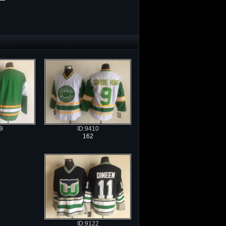
ID:9410
9
162
ID:9122