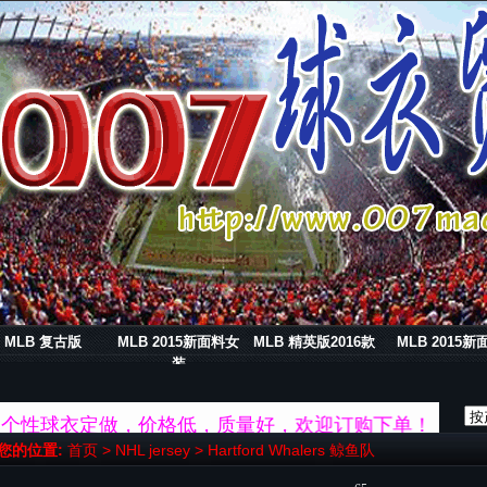
MLB 复古版
MLB 2015新面料女
MLB 精英版2016款
MLB 2015新
装
NBA及个性球衣定做，价格低，质量好，欢迎订购下单！
您的位置:
首页
>
NHL jersey
>
Hartford Whalers 鲸鱼队