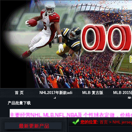
首 页
NHL2017年新款adi
MLB 复古版
MLB 20
d..
装
产品批量下载
主要经营NHL.MLB.NFL.NBA及个性球衣定做，价
您的位置:
首页
>
NHL jerse