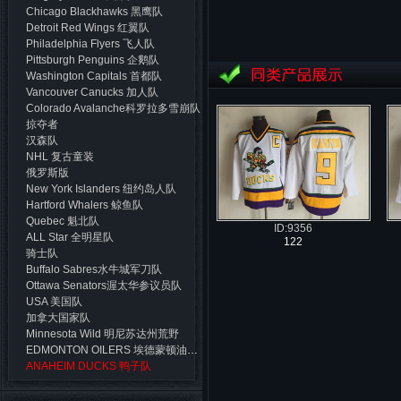
Chicago Blackhawks 黑鹰队
Detroit Red Wings 红翼队
Philadelphia Flyers 飞人队
Pittsburgh Penguins 企鹅队
Washington Capitals 首都队
Vancouver Canucks 加人队
Colorado Avalanche科罗拉多雪崩队
掠夺者
汉森队
NHL 复古童装
俄罗斯版
New York Islanders 纽约岛人队
Hartford Whalers 鲸鱼队
Quebec 魁北队
ID:9356
ALL Star 全明星队
122
骑士队
Buffalo Sabres水牛城军刀队
Ottawa Senators渥太华参议员队
USA 美国队
加拿大国家队
Minnesota Wild 明尼苏达州荒野
EDMONTON OILERS 埃德蒙顿油工队
ANAHEIM DUCKS 鸭子队