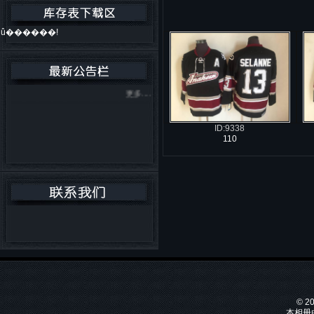
û������!
更多....
ID:9338
110
© 2
本相册