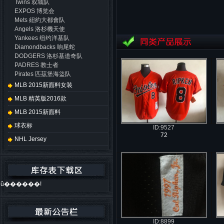
Twins 双城队
EXPOS 博览会
Mets 紐約大都會队
Angels 洛杉機天使
Yankees 纽约洋基队
Diamondbacks 响尾蛇
DODGERS 洛杉基道奇队
PADRES 教士者
Pirates 匹茲堡海盜队
MLB 2015新面料女装
MLB 精英版2016款
MLB 2015新面料
球衣标
ID:9527
72
NHL Jersey
û������!
ID:8899
更多....