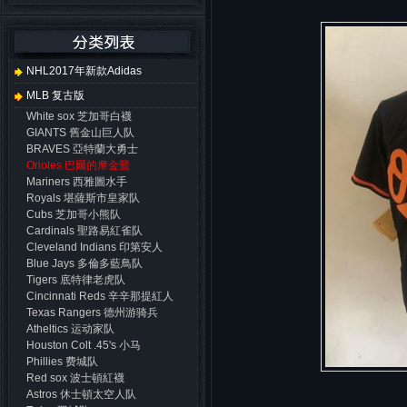
NHL2017年新款adidas
MLB 复古版
White sox 芝加哥白襪
GIANTS 舊金山巨人队
BRAVES 亞特蘭大勇士
Orioles 巴爾的摩金鶯
Mariners 西雅圖水手
Royals 堪薩斯市皇家队
Cubs 芝加哥小熊队
Cardinals 聖路易紅雀队
Cleveland Indians 印第安人
Blue Jays 多倫多藍鳥队
Tigers 底特律老虎队
Cincinnati Reds 辛辛那提紅人
Texas Rangers 德州游骑兵
Atheltics 运动家队
Houston Colt .45's 小马
Phillies 费城队
Red sox 波士頓紅襪
Astros 休士頓太空人队