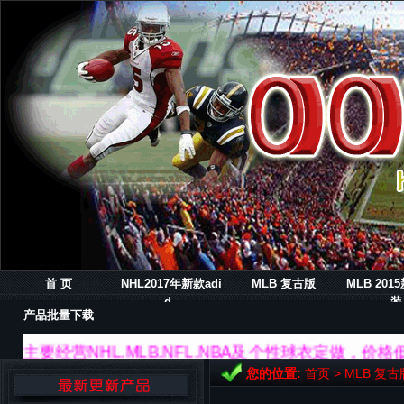
首 页
NHL2017年新款adi
MLB 复古版
MLB 20
d..
装
产品批量下载
主要经营NHL.MLB.NFL.NBA及个性球衣定做，价
您的位置:
首页
>
MLB 复古